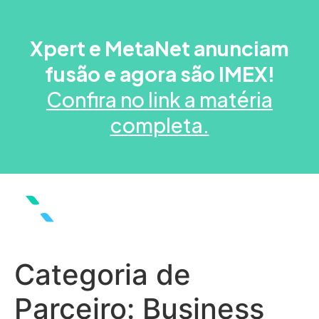
Xpert e MetaNet anunciam
fusão e agora são IMEX!
Confira no link a matéria
completa.
Categoria de
Parceiro:
Business