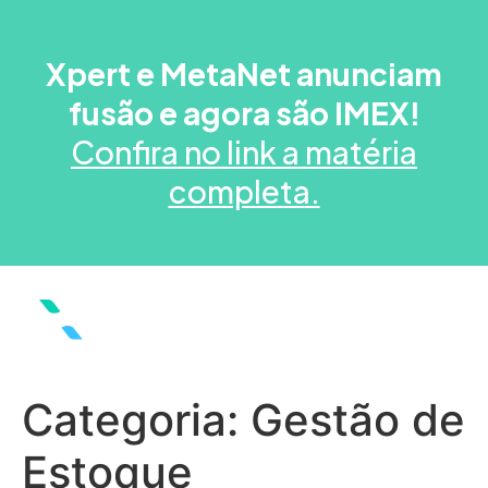
Xpert e MetaNet anunciam
fusão e agora são IMEX!
Confira no link a matéria
completa.
Categoria:
Gestão de
Estoque