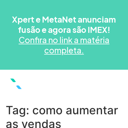
Xpert e MetaNet anunciam
fusão e agora são IMEX!
Confira no link a matéria
completa.
Tag:
como aumentar
as vendas