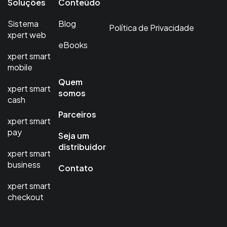
Soluções
Conteúdo
Sistema
Blog
Política de Privacidade
xpert web
eBooks
xpert smart
mobile
Quem
xpert smart
somos
cash
Parceiros
xpert smart
pay
Seja um
distribuidor
xpert smart
business
Contato
xpert smart
checkout