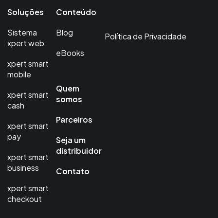
Soluções
Conteúdo
Sistema
Blog
Política de Privacidade
xpert web
eBooks
xpert smart
mobile
Quem
xpert smart
somos
cash
Parceiros
xpert smart
pay
Seja um
distribuidor
xpert smart
business
Contato
xpert smart
checkout