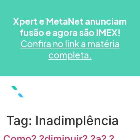
Xpert e MetaNet anunciam
fusão e agora são IMEX!
Confira no link a matéria
completa.
Tag:
Inadimplência
Como? ?diminuir? ?a? ?