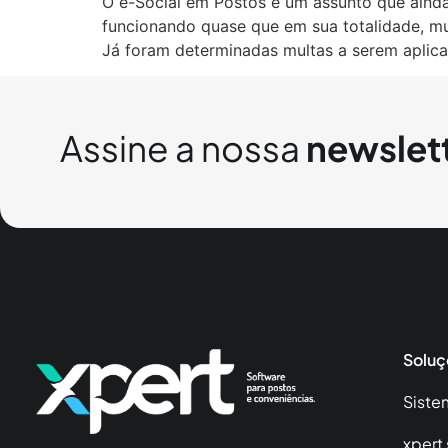
O e-Social em Postos é um assunto que ainda
funcionando quase que em sua totalidade, mu
Já foram determinadas multas a serem aplic
Assine a nossa
newslet
Soluç
Siste
xpert