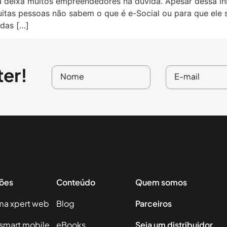
 deixa muitos empreendedores na dúvida. Apesar dessa inic
itas pessoas não sabem o que é e-Social ou para que ele s
adas […]
ter!
ões
Conteúdo
Quem somos
ma xpert web
Blog
Parceiros
 smart mobile
eBooks
Seja um distribuidor