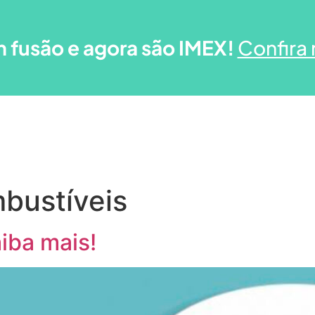
 fusão e agora são IMEX!
Confira 
os
Soluções
Parceiros
Conteúdo
bustíveis
iba mais!