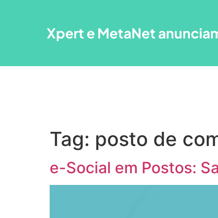
Xpert e MetaNet anunciam
Quem som
Tag:
posto de com
e-Social em Postos: Sa