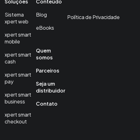
Soluções
Conteúdo
Sistema
Blog
Política de Privacidade
xpert web
eBooks
xpert smart
mobile
Quem
xpert smart
somos
cash
Parceiros
xpert smart
pay
Seja um
distribuidor
xpert smart
business
Contato
xpert smart
checkout