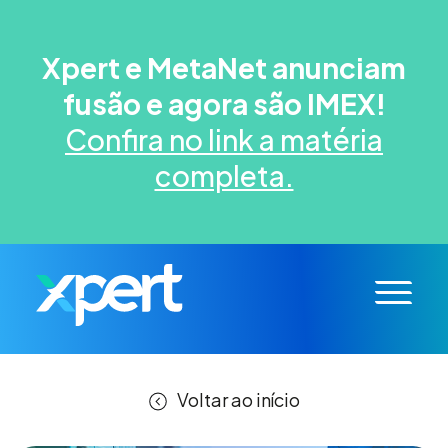
Xpert e MetaNet anunciam
fusão e agora são IMEX!
Confira no link a matéria
completa.
Voltar ao início