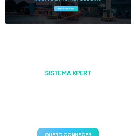
SISTEMA XPERT
A escolha confiável para
gestão de postos de
combustíveis
QUERO CONHECER