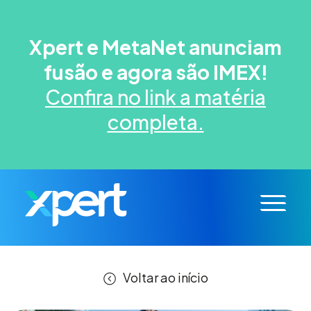
Xpert e MetaNet anunciam
fusão e agora são IMEX!
Confira no link a matéria
completa.
Voltar ao início