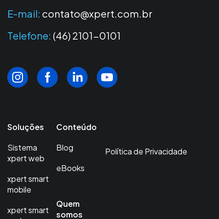
E-mail:
contato@xpert.com.br
Telefone:
(46) 2101-0101
Soluções
Conteúdo
Sistema
Blog
Política de Privacidade
xpert web
eBooks
xpert smart
mobile
Quem
xpert smart
somos