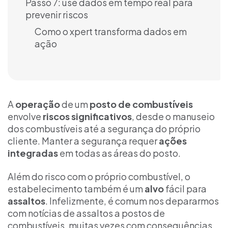
Passo 7: use dados em tempo real para
prevenir riscos
Como o xpert transforma dados em
ação
A
operação
de um
posto de combustíveis
envolve
riscos significativos
, desde o manuseio
dos combustíveis até a segurança do próprio
cliente. Manter a segurança requer
ações
integradas
em todas as áreas do posto.
Além do risco com o próprio combustível, o
estabelecimento também é um
alvo
fácil para
assaltos
. Infelizmente, é comum nos depararmos
com notícias de assaltos a postos de
combustíveis, muitas vezes com consequências