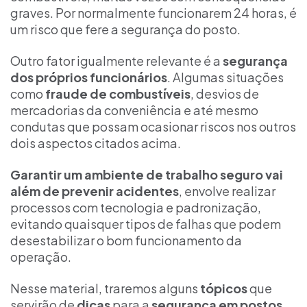
graves. Por normalmente funcionarem 24 horas, é
um risco que fere a segurança do posto.
Outro fator igualmente relevante é a
segurança
dos próprios funcionários
. Algumas situações
como
fraude de combustíveis
, desvios de
mercadorias da conveniência e até mesmo
condutas que possam ocasionar riscos nos outros
dois aspectos citados acima.
Garantir um ambiente de trabalho seguro vai
além de prevenir acidentes
, envolve realizar
processos com tecnologia e padronização,
evitando quaisquer tipos de falhas que podem
desestabilizar o bom funcionamento da
operação.
Nesse material, traremos alguns
tópicos
que
servirão de
dicas
para a
segurança em postos