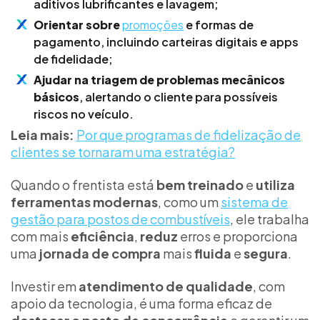
aditivos lubrificantes e lavagem;
Orientar sobre
promoções
e formas de
pagamento, incluindo carteiras digitais e apps
de fidelidade;
Ajudar na triagem de problemas mecânicos
básicos
, alertando o cliente para possíveis
riscos no veículo.
Leia mais:
Por que programas de fidelização de
clientes se tornaram uma estratégia?
Quando o frentista está
bem treinado
e
utiliza
ferramentas modernas
, como um
sistema de
gestão para postos de combustíveis
, ele trabalha
com mais
eficiência
,
reduz
erros e proporciona
uma
jornada de compra
mais
fluida
e
segura
.
Investir em
atendimento de qualidade
, com
apoio da tecnologia, é uma forma eficaz de