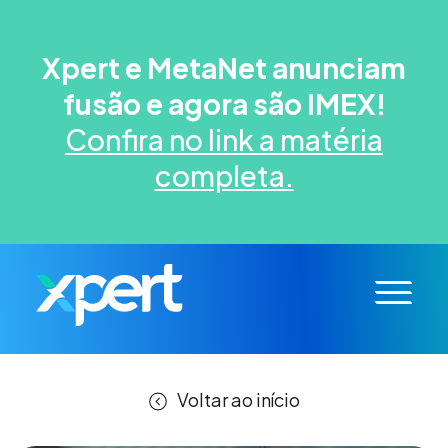
Xpert e MetaNet anunciam
fusão e agora são IMEX!
Confira no link a matéria
completa.
Voltar ao início