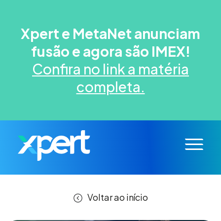
Xpert e MetaNet anunciam
fusão e agora são IMEX!
Confira no link a matéria
completa.
Voltar ao início