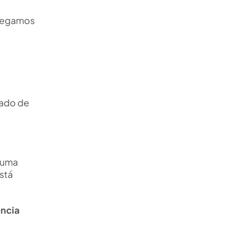
chegamos
rado de
 uma
stá
ência