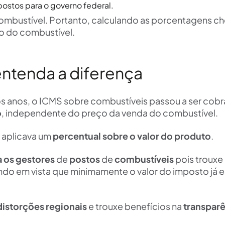
postos para o governo federal.
 combustível. Portanto, calculando as porcentagens 
o do combustível.
entenda a diferença
 anos, o ICMS sobre combustíveis passou a ser cob
o
, independente do preço da venda do combustível.
e aplicava um
percentual sobre o valor do produto
.
a os gestores
de
postos
de
combustíveis
pois trouxe
ndo em vista que minimamente o valor do imposto já e
distorções regionais
e trouxe benefícios na
transpar