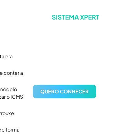
SISTEMA XPERT
A escolha
confiável para
gestão de postos
ta era
de combustíveis
e conter a
 modelo
QUERO CONHECER
zar o ICMS
 trouxe
 de forma