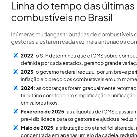
Linha do tempo das últimas
combustíveis no Brasil
Inúmeras mudanças tributárias de combustíveis
gestores a estarem cada vez mais antenados com a
2022
: o STF determinou que o ICMS sobre combustí
definida por cada estados, gerando grande variaçã
2023
: o governo federal reduziu, por um breve per
inflação e o preço dos combustíveis em um mome
2024
: as cobranças foram gradualmente retoma
tributário com foco em simplificação e unificação
em valores fixos.
Fevereiro de 2025
: as alíquotas de ICMS passaram
previsibilidade para os gestores e ajudou a reduzir
Maio de 2025
: a tributação do etanol foi alterad
concentrada em apenas um elo da cadeia, reduzi