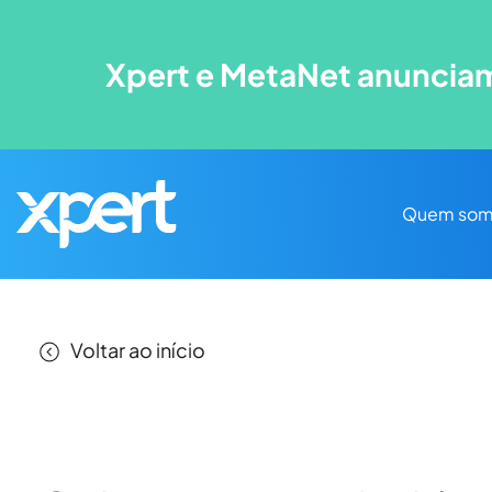
Xpert e MetaNet anunciam
Quem som
Voltar ao início