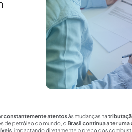
m
ar
constantemente atentos
às mudanças na
tributaç
es de petróleo do mundo, o
Brasil continua a ter uma
íveis
, impactando diretamente o preço dos combustí