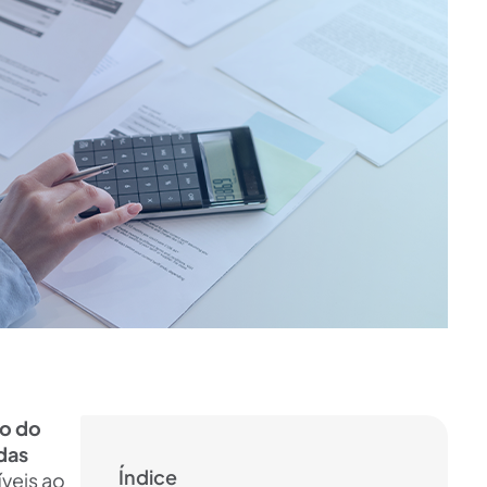
ão do
 das
Índice
veis ao