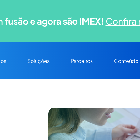
 fusão e agora são IMEX!
Confira 
os
Soluções
Parceiros
Conteúdo