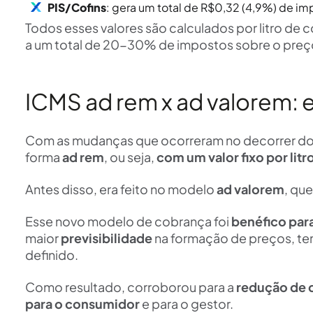
PIS/Cofins
: gera um total de R$0,32 (4,9%) de im
Todos esses valores são calculados por litro de
a um total de 20-30% de impostos sobre o preç
ICMS ad rem x ad valorem: 
Com as mudanças que ocorreram no decorrer dos
forma
ad rem
, ou seja,
com um valor fixo por litr
Antes disso, era feito no modelo
ad valorem
, qu
Esse novo modelo de cobrança foi
benéfico par
maior
previsibilidade
na formação de preços, te
definido.
Como resultado, corroborou para a
redução de 
para o consumidor
e para o gestor.