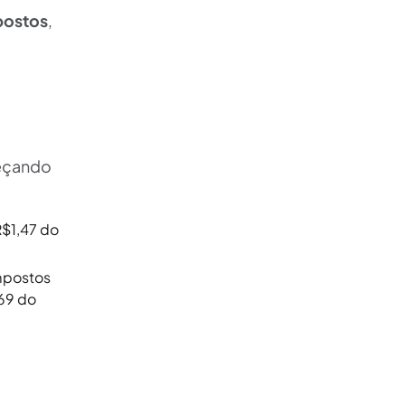
 postos
,
meçando
R$1,47 do
mpostos
,69 do