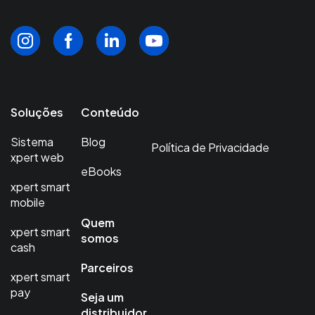
Soluções
Conteúdo
Sistema
Blog
Política de Privacidade
xpert web
eBooks
xpert smart
mobile
Quem
xpert smart
somos
cash
Parceiros
xpert smart
pay
Seja um
distribuidor