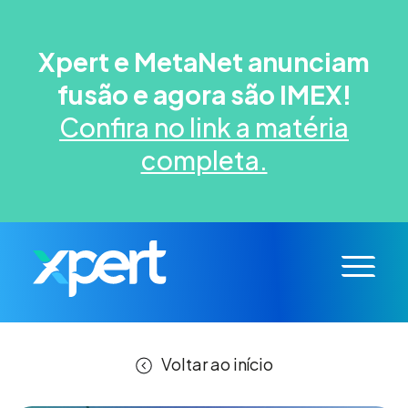
Xpert e MetaNet anunciam
fusão e agora são IMEX!
Confira no link a matéria
completa.
Voltar ao início