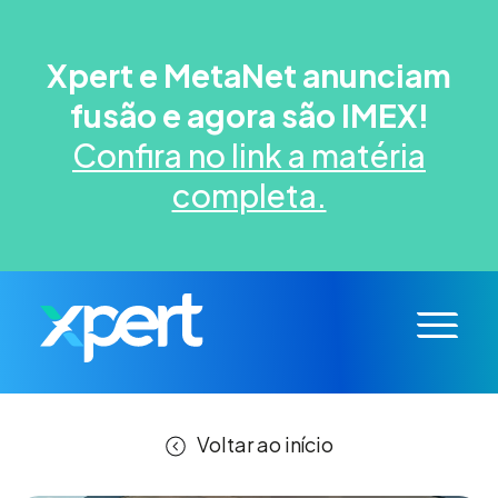
Xpert e MetaNet anunciam
fusão e agora são IMEX!
Confira no link a matéria
completa.
Voltar ao início