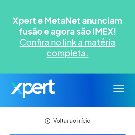
Xpert e MetaNet anunciam
fusão e agora são IMEX!
Confira no link a matéria
completa.
Voltar ao início