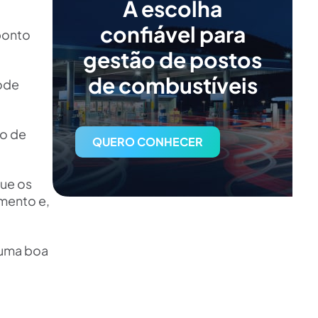
A escolha
confiável para
ponto
gestão de postos
de combustíveis
pode
ão de
QUERO CONHECER
ue os
imento e,
 uma boa