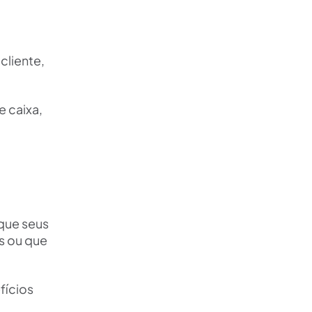
cliente,
 caixa,
que seus
s ou que
fícios