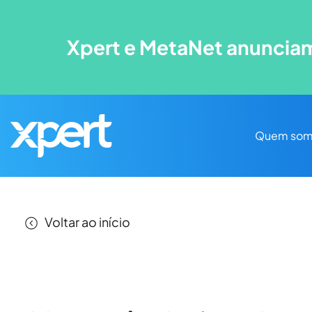
Xpert e MetaNet anunciam
Quem som
Voltar ao início