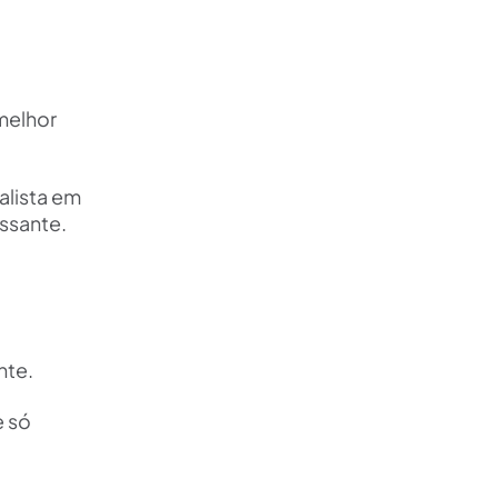
melhor
alista em
ssante.
nte.
e só