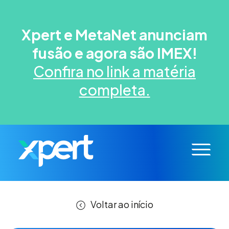
Xpert e MetaNet anunciam
fusão e agora são IMEX!
Confira no link a matéria
completa.
Voltar ao início