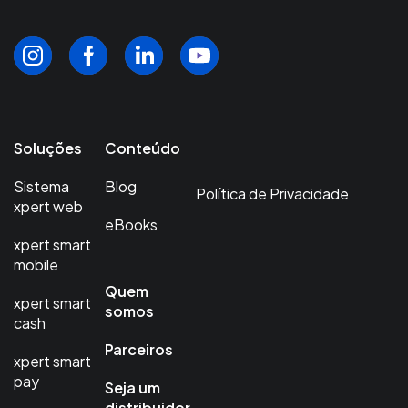
Soluções
Conteúdo
Sistema
Blog
Política de Privacidade
xpert web
eBooks
xpert smart
mobile
Quem
xpert smart
somos
cash
Parceiros
xpert smart
pay
Seja um
distribuidor