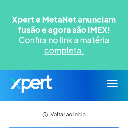
Xpert e MetaNet anunciam
fusão e agora são IMEX!
Confira no link a matéria
completa.
Voltar ao início