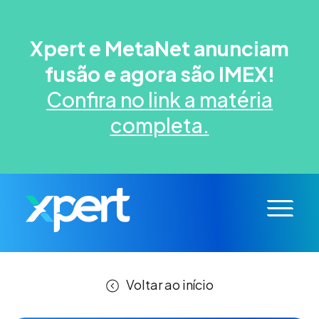
Xpert e MetaNet anunciam
fusão e agora são IMEX!
Confira no link a matéria
completa.
Voltar ao início