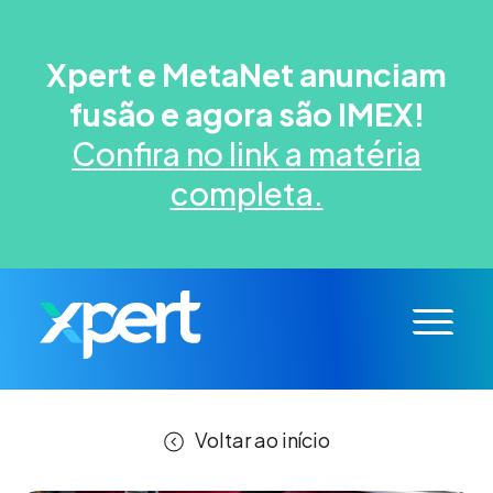
Xpert e MetaNet anunciam
fusão e agora são IMEX!
Confira no link a matéria
completa.
Voltar ao início