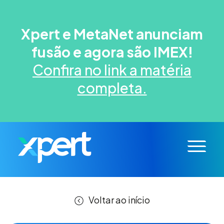
Xpert e MetaNet anunciam
fusão e agora são IMEX!
Confira no link a matéria
completa.
Voltar ao início